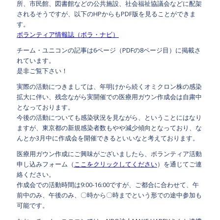
所、市民館、図書館などの公共施設、社会福祉協議会などに配架
されるそうですが、以下のHPからもPDF版を見ることができま
す。
ボランティア情報誌（ボラ・ナビ）
チーム・ユニコンの記事は6ページ（PDFの8ページ目）に掲載さ
れています。
是非ご覧下さい！
実際の活動につきましては、年明けから続くオミクロン株の感染
拡大に伴い、残念ながら実開催での医療用ガウン作成会は自粛中
となっております。
今後の活動についても感染状況を見ながら、ということにはなり
ますが、東京都の新規感染者数もやや減少傾向となっており、な
んとか3月中に作成会を開催できるといいなと考えております。
医療用ガウン作成にご興味がございましたら、ボランティア活動
申し込みフォーム（
ここをクリックしてください
）を通じてご連
絡ください。
作成会での活動時間は9:00-16:00ですが、ご都合に合わせて、午
前中のみ、午後のみ、〇時から〇時までという形での途中参加も
可能です。