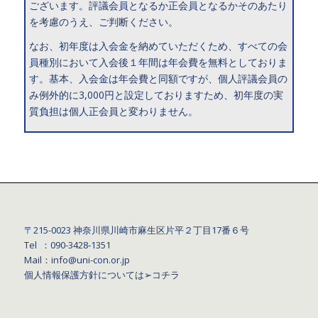
ございます。評議会員となるか正会員となるかそのあたり
を考慮のうえ、ご判断ください。
なお、初年度は入会金を納めていただくため、すべての会
員種別において入会後１年間は年会費を無料としておりま
す。基本、入会金は年会費と同額ですが、個人評議会員の
み例外的に3,000円と設定しておりますため、初年度の実
質負担は個人正会員と変わりません。
〒215-0023 神奈川県川崎市麻生区片平２丁目17番６号
Tel ：090-3428‐1351
Mail：info@uni-con.or.jp
個人情報保護方針については
➢コチラ