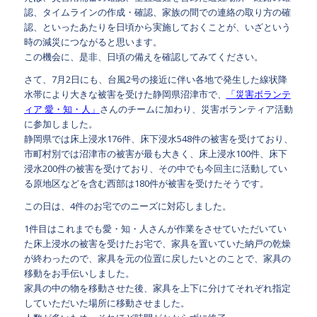
認、タイムラインの作成・確認、家族の間での連絡の取り方の確
認、といったあたりを日頃から実施しておくことが、いざという
時の減災につながると思います。
この機会に、是非、日頃の備えを確認してみてください。
さて、7月2日にも、台風2号の接近に伴い各地で発生した線状降
水帯により大きな被害を受けた静岡県沼津市で、
「災害ボランテ
ィア 愛・知・人」
さんのチームに加わり、災害ボランティア活動
に参加しました。
静岡県では床上浸水176件、床下浸水548件の被害を受けており、
市町村別では沼津市の被害が最も大きく、床上浸水100件、床下
浸水200件の被害を受けており、その中でも今回主に活動してい
る原地区などを含む西部は180件が被害を受けたそうです。
この日は、4件のお宅でのニーズに対応しました。
1件目はこれまでも愛・知・人さんが作業をさせていただいてい
た床上浸水の被害を受けたお宅で、家具を置いていた納戸の乾燥
が終わったので、家具を元の位置に戻したいとのことで、家具の
移動をお手伝いしました。
家具の中の物を移動させた後、家具を上下に分けてそれぞれ指定
していただいた場所に移動させました。