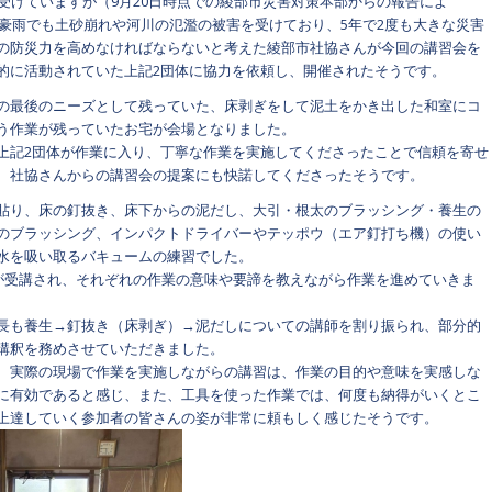
を受けていますが（9月20日時点での綾部市災害対策本部からの報告によ
日本豪雨でも土砂崩れや河川の氾濫の被害を受けており、5年で2度も大きな災害
の防災力を高めなければならないと考えた綾部市社協さんが今回の講習会を
的に活動されていた上記2団体に協力を依頼し、開催されたそうです。
の最後のニーズとして残っていた、床剥ぎをして泥土をかき出した和室にコ
う作業が残っていたお宅が会場となりました。
上記2団体が作業に入り、丁寧な作業を実施してくださったことで信頼を寄せ
、社協さんからの講習会の提案にも快諾してくださったそうです。
貼り、床の釘抜き、床下からの泥だし、大引・根太のブラッシング・養生の
のブラッシング、インパクトドライバーやテッポウ（エア釘打ち機）の使い
水を吸い取るバキュームの練習でした。
方が受講され、それぞれの作業の意味や要諦を教えながら作業を進めていきま
長も養生→釘抜き（床剥ぎ）→泥だしについての講師を割り振られ、部分的
講釈を務めさせていただきました。
、実際の現場で作業を実施しながらの講習は、作業の目的や意味を実感しな
に有効であると感じ、また、工具を使った作業では、何度も納得がいくとこ
上達していく参加者の皆さんの姿が非常に頼もしく感じたそうです。