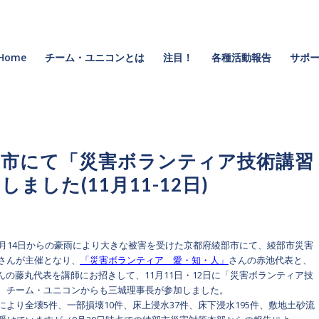
Home
チーム・ユニコンとは
注目！
各種活動報告
サポー
部市にて「災害ボランティア技術講習
ました(11月11-12日)
8月14日からの豪雨により大きな被害を受けた京都府綾部市にて、綾部市災害
さんが主催となり、
「災害ボランティア 愛・知・人」
さんの赤池代表と、
んの藤丸代表を講師にお招きして、11月11日・12日に「災害ボランティア技
、チーム・ユニコンからも三城理事長が参加しました。
より全壊5件、一部損壊10件、床上浸水37件、床下浸水195件、敷地土砂流