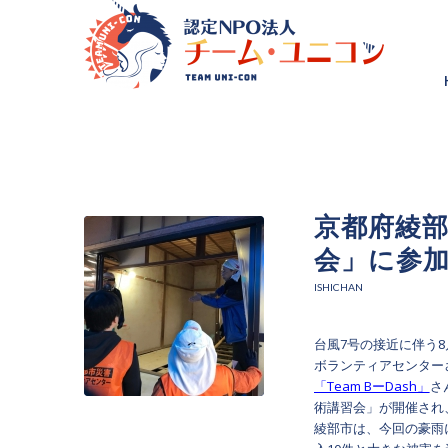
京都府綾
会」に参加し
ISHICHAN
台風7号の接近に伴う
ボランティアセンター
「Team BーDash」
さ
術講習会」が開催され
綾部市は、今回の豪雨に