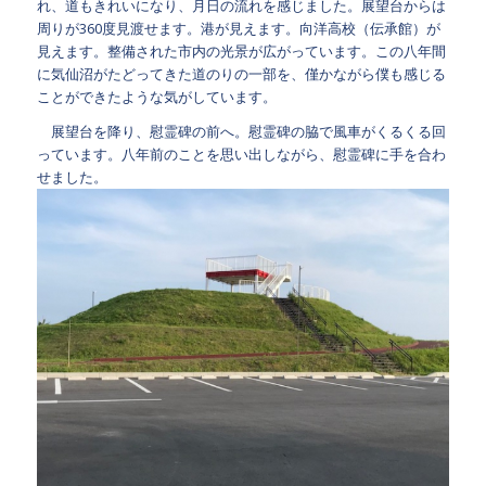
れ、道もきれいになり、月日の流れを感じました。展望台からは
周りが360度見渡せます。港が見えます。向洋高校（伝承館）が
見えます。整備された市内の光景が広がっています。この八年間
に気仙沼がたどってきた道のりの一部を、僅かながら僕も感じる
ことができたような気がしています。
展望台を降り、慰霊碑の前へ。慰霊碑の脇で風車がくるくる回
っています。八年前のことを思い出しながら、慰霊碑に手を合わ
せました。