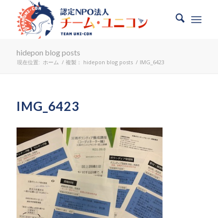
hidepon blog posts
現在位置:
ホーム
/
複製： hidepon blog posts
/
IMG_6423
IMG_6423