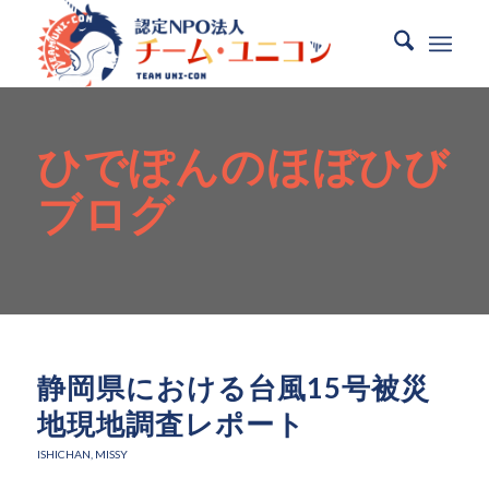
ひでぽんのほぼひび
ブログ
静岡県における台風15号被災
地現地調査レポート
ISHICHAN
,
MISSY