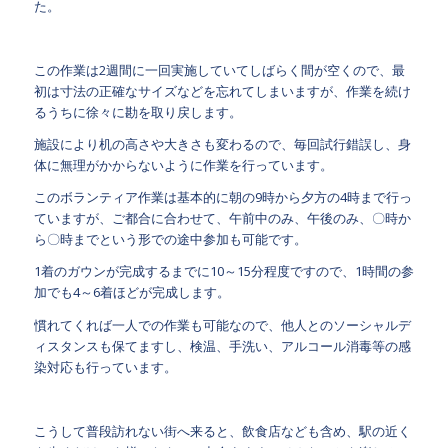
た。
この作業は2週間に一回実施していてしばらく間が空くので、最
初は寸法の正確なサイズなどを忘れてしまいますが、作業を続け
るうちに徐々に勘を取り戻します。
施設により机の高さや大きさも変わるので、毎回試行錯誤し、身
体に無理がかからないように作業を行っています。
このボランティア作業は基本的に朝の9時から夕方の4時まで行っ
ていますが、ご都合に合わせて、午前中のみ、午後のみ、〇時か
ら〇時までという形での途中参加も可能です。
1着のガウンが完成するまでに10～15分程度ですので、1時間の参
加でも4～6着ほどが完成します。
慣れてくれば一人での作業も可能なので、他人とのソーシャルデ
ィスタンスも保てますし、検温、手洗い、アルコール消毒等の感
染対応も行っています。
こうして普段訪れない街へ来ると、飲食店なども含め、駅の近く