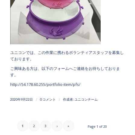
ユニコンでは、この作業に携わるボランティアスタッフを募集し
ております。
ご興味ある方は、以下のフォームへご連絡をお待ちしておりま
す。
http://54.178.60.255/portfolio-item/pfs/
/
/
2020年9月22日
0 コメント
作成者:
ユニコンチーム
1
2
3
›
»
Page 1 of 20