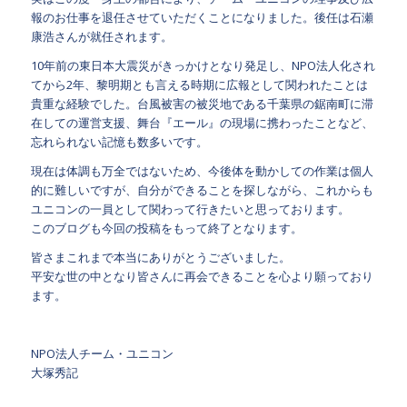
報のお仕事を退任させていただくことになりました。後任は石瀬
康浩さんが就任されます。
10年前の東日本大震災がきっかけとなり発足し、NPO法人化され
てから2年、黎明期とも言える時期に広報として関われたことは
貴重な経験でした。台風被害の被災地である千葉県の鋸南町に滞
在しての運営支援、舞台『エール』の現場に携わったことなど、
忘れられない記憶も数多いです。
現在は体調も万全ではないため、今後体を動かしての作業は個人
的に難しいですが、自分ができることを探しながら、これからも
ユニコンの一員として関わって行きたいと思っております。
このブログも今回の投稿をもって終了となります。
皆さまこれまで本当にありがとうございました。
平安な世の中となり皆さんに再会できることを心より願っており
ます。
NPO法人チーム・ユニコン
大塚秀記