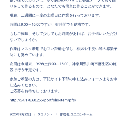
使い捨てのガウンは、ポリ袋2枚をハサミと養生テープで切り貼
りをして作るもので、どなたでも簡単に作ることができます。
現在、二週間に一度の土曜日に作業を行っております。
時間は9:00～16:00ですが、短時間でも結構です。
もしご興味、そして少しでもお時間があれば、お手伝いいただけ
ないでしょうか。
作業はマスク着用でお互い距離を保ち、検温や手洗い等の感染予
防にも努めています。
次回は今週末、9/26(土)9:00～16:00、神奈川県川崎市麻生区の施
設で行う予定です。
参加ご希望の方は、下記サイト下部の申し込みフォームよりお申
し込みください。
ご応募をお待ちしております。
http://54.178.60.255/portfolio-item/pfs/
/
/
2020年9月22日
0 コメント
作成者:
ユニコンチーム