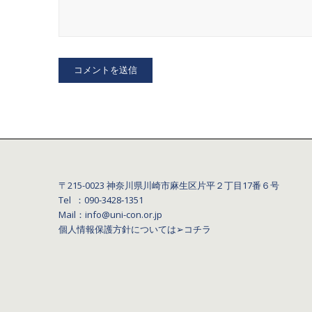
〒215-0023 神奈川県川崎市麻生区片平２丁目17番６号
Tel ：090-3428‐1351
Mail：info@uni-con.or.jp
個人情報保護方針については
➢コチラ