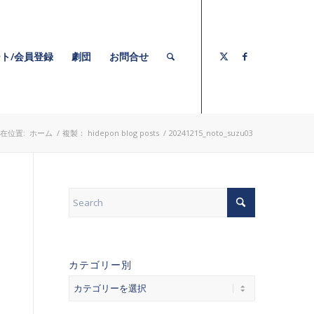
ト/会員登録
劇団
お問合せ
在位置:
ホーム
/
複製： hidepon blog posts
/
20241215_noto_suzu03
カテゴリー別
カ
テ
ゴ