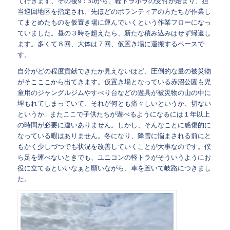
て行きます、その後9：30から、軽トラボラの受付が始まり、担
当巡回地区を指定され、先ほどのボランティアの方たちが作業し
てまとめたものを仮置き場に運んでいくという作業フローになっ
ていました。昼の３時を超えたら、新たな積み込みはせず帰還し
ます。多くて８回、大体は７回、仮置き場に運搬するペースで
す。
自分がどの程度貢献できたか見えないほど、圧倒的な量の被災物
がそこここから出てきます。仮置き場となっている赤沼公園も児
童用のジャングルジムやすべり台などの遊具が被災物の山の中に
埋もれてしまっていて、それが何とも痛々しいというか、切ない
というか…またここで子供たちが遊べるようになるには１年以上
の時間が必要に違いありません。しかし、そんなことに感傷的に
なっている暇はありません。冬になり、降雪に悩まされる前にと
もかく少しづつでも状況を改善していくことが大事なのです。僕
ら足を運べないときでも、ユニコンの軽トラがそういうようにお
役に立てるといいなぁと願いながら、車を置いて岐路につきまし
た。