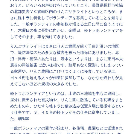
おうと、いろいろお声掛けをしていたところ、長野県長野市社協
の北部災害ＶＣ管轄区内のりんごサテライトというところが、ま
さに軽トラに特化してボランティアを募集していることを知りま
した。一般ボランティアの参加数が増える土日に間に合うように
と、木曜日の夜に長野に向かい、金曜日、軽トラボランティアを
してそのまま、車を預けてきました。
りんごサテライトはまさにりんご農園が続く千曲川沿いの地区
で、堤防決壊のため多大な被害を被った穂保にありました。赤
沼・津野・穂保のあたりは、浸水というよりは、まさに東日本大
震災の津波被害に近い様相です。跡形もなく変形してしまってい
る家屋や、りんご農園にこびりつくように侵食している泥土、
日々４桁を超える人々が作業に参加しても、なかなか終わりが見
えてこないほどの規模の大きさでした。
軽トラボランティアというのは、上述の三地域を中心に巡回し、
屋外に搬出された被災物や、りんご園に散逸している瓦礫をまと
めたものを、ひたすら軽トラに積み込み仮置き場に運搬するとい
う仕事です。３、４０台の軽トラがその仕事に従事していまし
た。朝9:00
一般ボランティアの受付が始まり、各住宅、農園などに派遣され