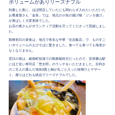
ボリュームがありリーズナブル
到着した夜に、ほぼ閉店していたにも関わらず入れたいただいた
お蕎麦屋さん「金長」では、地元の小魚の揚げ物「ジンタ揚げ」
が香ばしく大変美味でした。
お店の奥さんがボランティア活動を労ってくださって恐縮しまし
た。
勤務初日の昼食は、地元で有名な中華「住吉飯店」で、ものすご
いボリュームのえびそばに驚きました。食べても食べても海老が
なくなりません。
翌日の昼は、鋸南町役場での勤務最終日だったので、安房勝山駅
にほど近い寿司店「惣太郎」のランチをいただきました。目利き
のご主人の選んだ地魚8貫と鰯が丸ごと入った味噌汁とデザー
ト。握りはどれも絶品でリーズナブルでした。