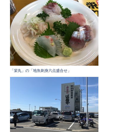
「栄丸」の「地魚刺身六点盛合せ」