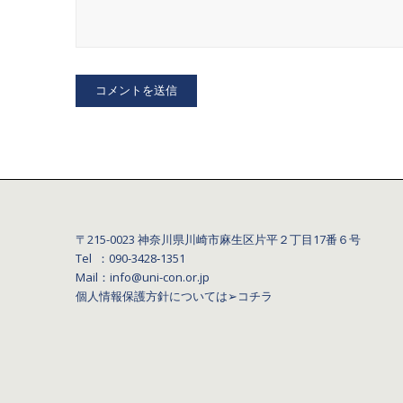
〒215-0023 神奈川県川崎市麻生区片平２丁目17番６号
Tel ：090-3428‐1351
Mail：info@uni-con.or.jp
個人情報保護方針については
➢コチラ