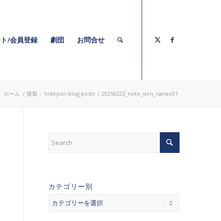
ト/会員登録
劇団
お問合せ
:
ホーム
/
複製： hidepon blog posts
/
20250223_noto_sien_nanao01
カテゴリー別
カ
テ
ゴ