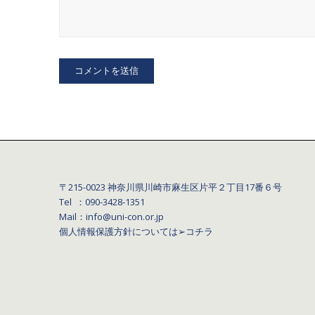
〒215-0023 神奈川県川崎市麻生区片平２丁目17番６号
Tel ：090-3428‐1351
Mail：info@uni-con.or.jp
個人情報保護方針については
➢コチラ