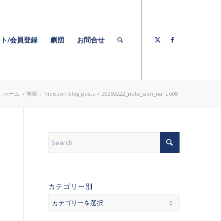
ト/会員登録
劇団
お問合せ
:
ホーム
/
複製： hidepon blog posts
/
20250222_noto_sien_nanao08
カテゴリー別
カ
テ
ゴ