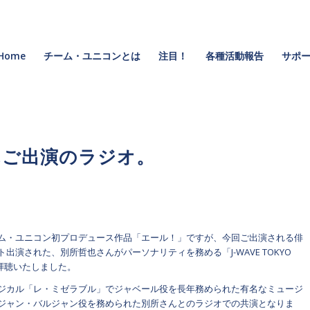
Home
チーム・ユニコンとは
注目！
各種活動報告
サポー
んご出演のラジオ。
ム・ユニコン初プロデュース作品「エール！」ですが、今回ご出演される俳
出演された、別所哲也さんがパーソナリティを務める「J-WAVE TOKYO
」を拝聴いたしました。
ジカル「レ・ミゼラブル」でジャベール役を長年務められた有名なミュージ
ジャン・バルジャン役を務められた別所さんとのラジオでの共演となりま