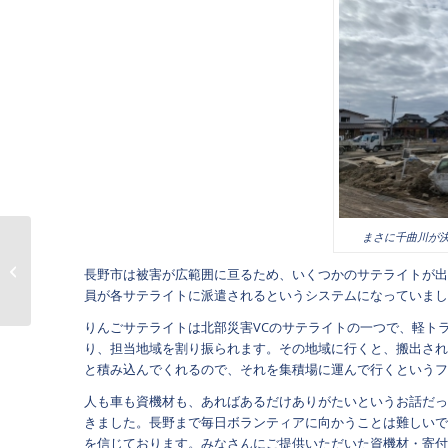
まさに千曲川が
貴重な資機材の提供い
長野市は被害が広範囲に亘るため、いくつかのサテライトが出
ただきました！
員が各サテライトに派遣されるというシステムになっていまし
りんごサテライトは北部災害VCのサテライトの一つで、軽ト
り、担当地域を割り振られます。その地域に行くと、搬出され
と積み込んでくれるので、それを集積場に運んで行くというフ
人も車も資機材も、あればあるだけありがたいというお話だっ
きました。長野まで毎日ボランティアに向かうことは難しいで
を信じております。みなさんにご提供いただいた資機材・寄付