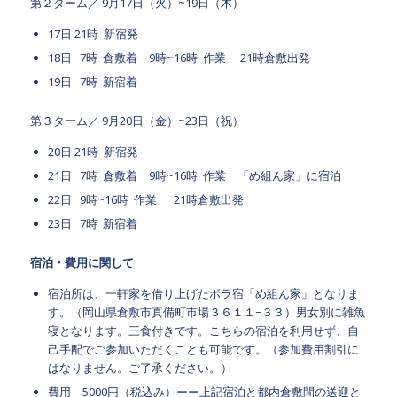
第２ターム／ 9月17日（火）~19日（木）
17日 21時 新宿発
18日 7時 倉敷着 9時~16時 作業 21時倉敷出発
19日 7時 新宿着
第３ターム／ 9月20日（金）~23日（祝）
20日 21時 新宿発
21日 7時 倉敷着 9時~16時 作業 「め組ん家」に宿泊
22日 9時~16時 作業 21時倉敷出発
23日 7時 新宿着
宿泊・費用に関して
宿泊所は、一軒家を借り上げたボラ宿「め組ん家」となりま
す。（岡山県倉敷市真備町市場３６１１−３３）男女別に雑魚
寝となります。三食付きです。こちらの宿泊を利用せず、自
己手配でご参加いただくことも可能です。（参加費用割引に
はなりません。ご了承ください。）
費用 5000円（税込み）ーー上記宿泊と都内倉敷間の送迎と