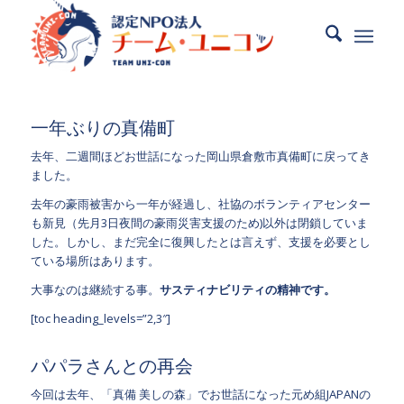
一年ぶりの真備町
去年、二週間ほどお世話になった岡山県倉敷市真備町に戻ってき
ました。
去年の豪雨被害から一年が経過し、社協のボランティアセンター
も新見（先月3日夜間の豪雨災害支援のため)以外は閉鎖していま
した。しかし、まだ完全に復興したとは言えず、支援を必要とし
ている場所はあります。
大事なのは継続する事。
サスティナビリティの精神です。
[toc heading_levels=”2,3″]
パパラさんとの再会
今回は去年、「真備 美しの森」でお世話になった元め組JAPANの