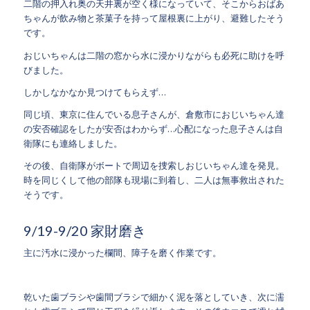
二階の押入れ奥の天井裏が空く様になっていて、そこからおばあ
ちゃんが飲み物と茶菓子を持って屋根裏に上がり、避難したそう
です。
おじいちゃんは二階の窓から水に浸かりながらも必死に助けを呼
びました。
しかしなかなか見つけてもらえず…
同じ頃、東京に住んでいる息子さんが、倉敷市におじいちゃん達
の安否確認をしたが安否はわからず…心配になった息子さんは自
衛隊にも連絡しました。
その後、自衛隊がボートで周辺を捜索しおじいちゃん達を発見。
時を同じくして他の部隊も現場に到着し、二人は無事救出された
そうです。
9/19-9/20 家財磨き
主に汚水に浸かった欄間、障子を磨く作業です。
乾いた歯ブラシや歯間ブラシで細かく泥を落としていき、次に濡