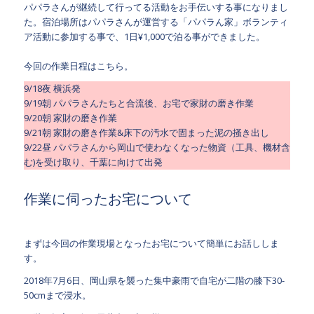
パパラさんが継続して行ってる活動をお手伝いする事になりまし
た。宿泊場所はパパラさんが運営する「パパラん家」ボランティ
ア活動に参加する事で、1日¥1,000で泊る事ができました。
今回の作業日程はこちら。
9/18夜 横浜発
9/19朝 パパラさんたちと合流後、お宅で家財の磨き作業
9/20朝 家財の磨き作業
9/21朝 家財の磨き作業&床下の汚水で固まった泥の掻き出し
9/22昼 パパラさんから岡山で使わなくなった物資（工具、機材含
む)を受け取り、千葉に向けて出発
作業に伺ったお宅について
まずは今回の作業現場となったお宅について簡単にお話ししま
す。
2018年7月6日、岡山県を襲った集中豪雨で自宅が二階の膝下30-
50cmまで浸水。