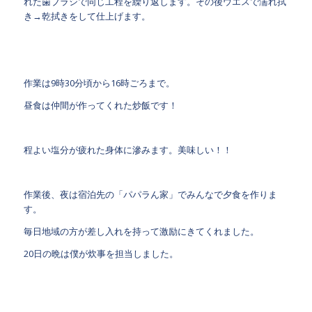
れた歯ブラシで同じ工程を繰り返します。その後ウエスで濡れ拭
き→乾拭きをして仕上げます。
作業は9時30分頃から16時ごろまで。
昼食は仲間が作ってくれた炒飯です！
程よい塩分が疲れた身体に滲みます。美味しい！！
作業後、夜は宿泊先の「パパラん家」でみんなで夕食を作りま
す。
毎日地域の方が差し入れを持って激励にきてくれました。
20日の晩は僕が炊事を担当しました。