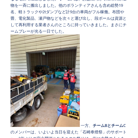
物を一斉に搬出しました。他のボランティアさんも含め総勢19
名、軽トラックや2tダンプなど計9台の車両がフル稼働。布団や
畳、電化製品、瀬戸物などを次々と運び出し、段ボールは資源と
して再利用する業者さんのところに持っていきました。まさにチ
ームプレーが光る一日でした。
一方、
チームBとチームC
のメンバーは、いよいよ当日を迎えた
「石崎奉燈祭」
のサポート