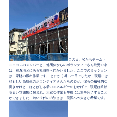
この日、私たちチーム・
ユニコンのメンバーと、他団体からのボランティアさん総勢12名
は、和倉地区にある社員寮へ向かいました。ここでのミッション
は、家財の搬出作業です。
とにかく暑い一日でしたが、現場には
頼もしい高校生のボランティアさんたちの姿が。彼らの積極的な
働きかけと、ほとばしる若いエネルギーのおかげで、現場は終始
明るい雰囲気に包まれ、大変な作業も午後には無事完了すること
ができました。若い世代の力強さは、復興への大きな希望です。